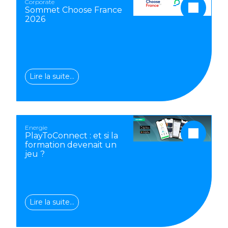
Corporate
Sommet Choose France
2026
Lire la suite…
Energie
PlayToConnect : et si la
formation devenait un
jeu ?
Lire la suite…