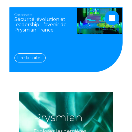
Corporate
Sécurité, évolution et
leadership : l’avenir de
Prysmian France
Lire la suite…
Prysmian
Explorez les dernières