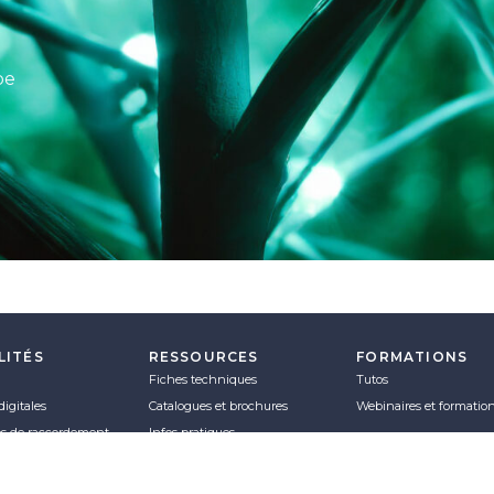
pe
LITÉS
RESSOURCES
FORMATIONS
Fiches techniques
Tutos
digitales
Catalogues et brochures
Webinaires et formatio
es de raccordement
Infos pratiques