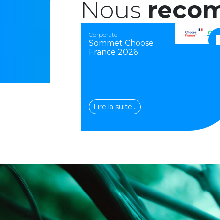
Nous
reco
Corporate
Sommet Choose
France 2026
Lire la suite…