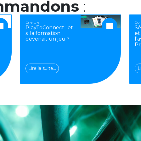
mmandons
:
Energie
Cor
PlayToConnect : et
Sé
si la formation
et
devenait un jeu ?
l’
Pr
Lire la suite…
L