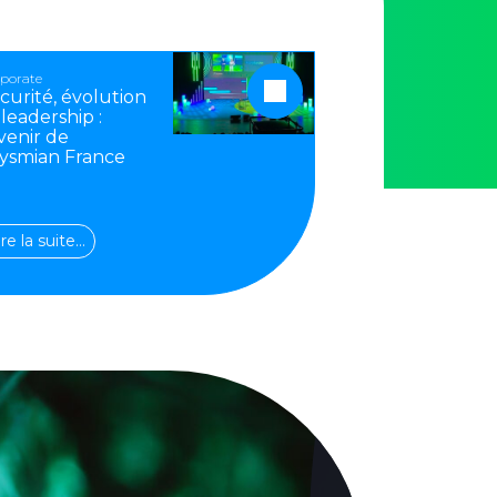
porate
curité, évolution
 leadership :
avenir de
ysmian France
ire la suite…