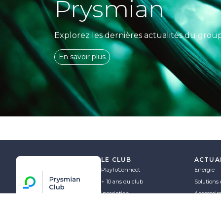
Prysmian
Explorez les dernières actualités du grou
En savoir plus
LE CLUB
ACTUA
PlayToConnect
Energie
+ 10 ans du club
Solutions 
Inscription
Accessoir
Prysmian Club, la référence
Nous contacter
Corporate
des électriciens et des
professionnels des