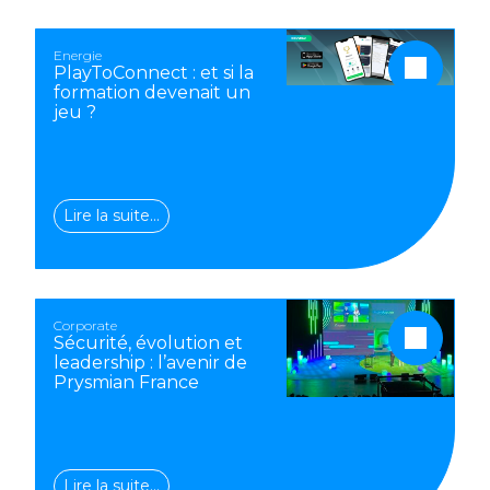
Energie
PlayToConnect : et si la
formation devenait un
jeu ?
Lire la suite…
Corporate
Sécurité, évolution et
leadership : l’avenir de
Prysmian France
Lire la suite…