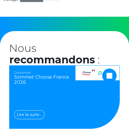
Nous
recommandons
:
Corporate
Sommet Choose France
2026
Lire la suite…