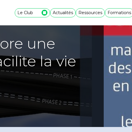
Le Club
Actualités
Ressources
Formations
core une
ilite la vie