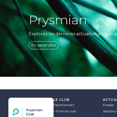
Prysmian
Explorez les dernières actualités du grou
En savoir plus
LE CLUB
ACTUA
PlayToConnect
Energie
+ 10 ans du club
Solutions 