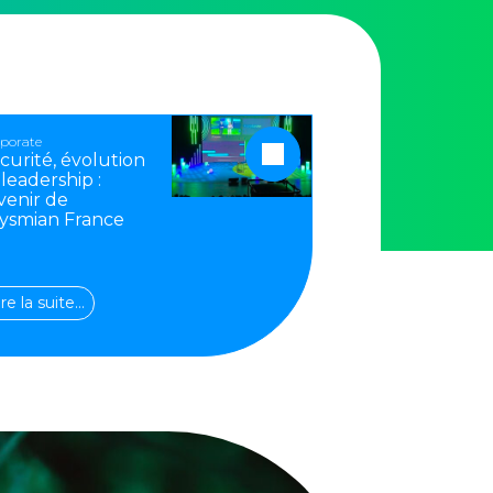
porate
curité, évolution
 leadership :
avenir de
ysmian France
ire la suite…