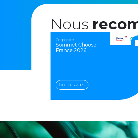
Nous
reco
Corporate
Sommet Choose
France 2026
Lire la suite…