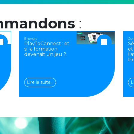
mmandons
:
Energie
Cor
PlayToConnect : et
Sé
si la formation
et
devenait un jeu ?
l’
Pr
Lire la suite…
L