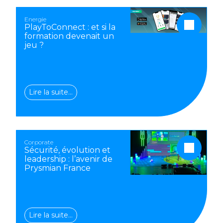
Energie
PlayToConnect : et si la
formation devenait un
jeu ?
Lire la suite…
Corporate
Sécurité, évolution et
leadership : l’avenir de
Prysmian France
Lire la suite…