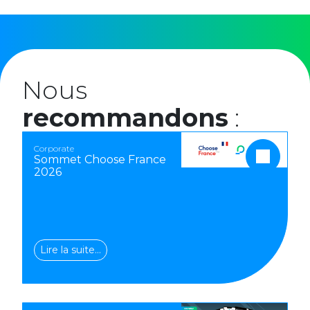
Nous
recommandons
:
Corporate
Sommet Choose France
2026
Lire la suite…