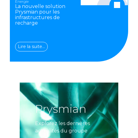
Energie
La nouvelle solution
Prysmian pour les
infrastructures de
recharge
Lire la suite…
Prysmian
Explorez les dernières
actualités du groupe