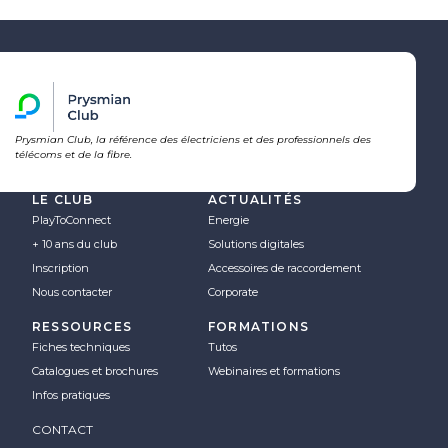
Prysmian Club, la référence des électriciens et des professionnels des
télécoms et de la fibre.
LE CLUB
ACTUALITÉS
PlayToConnect
Energie
+ 10 ans du club
Solutions digitales
Inscription
Accessoires de raccordement
Nous contacter
Corporate
RESSOURCES
FORMATIONS
Fiches techniques
Tutos
Catalogues et brochures
Webinaires et formations
Infos pratiques
CONTACT