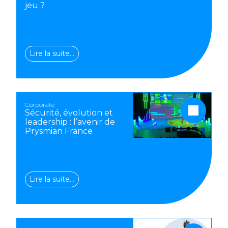
jeu ?
Lire la suite…
Corporate
Sécurité, évolution et
leadership : l’avenir de
Prysmian France
Lire la suite…