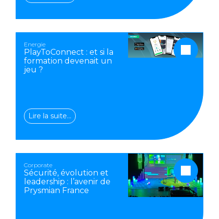
Energie
PlayToConnect : et si la
formation devenait un
jeu ?
Lire la suite…
Corporate
Sécurité, évolution et
leadership : l’avenir de
Prysmian France