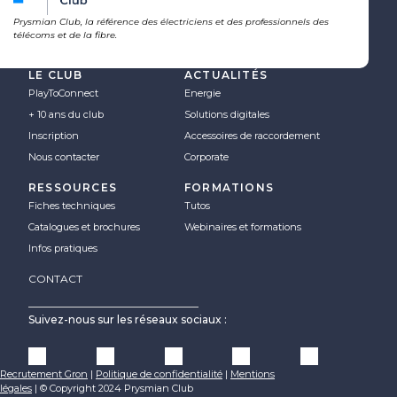
Prysmian Club, la référence des électriciens et des professionnels des
télécoms et de la fibre.
LE CLUB
ACTUALITÉS
PlayToConnect
Energie
+ 10 ans du club
Solutions digitales
Inscription
Accessoires de raccordement
Nous contacter
Corporate
RESSOURCES
FORMATIONS
Fiches techniques
Tutos
Catalogues et brochures
Webinaires et formations
Infos pratiques
CONTACT
Suivez-nous sur les réseaux sociaux :
Recrutement Gron
|
Politique de confidentialité
|
Mentions
légales
|
© Copyright 2024 Prysmian Club