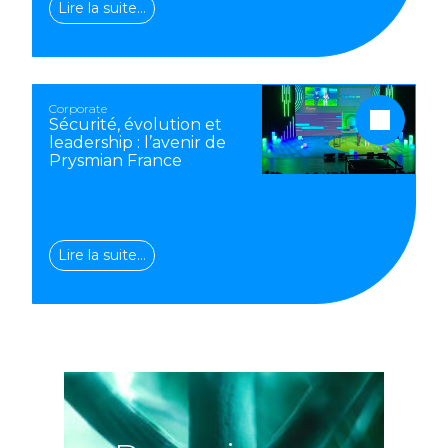
Lire la suite…
Corporate
Sécurité, évolution et
leadership : l’avenir de
Prysmian France
Lire la suite…