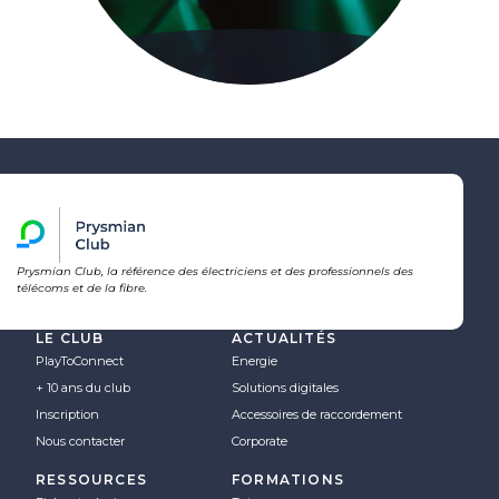
Prysmian Club, la référence des électriciens et des professionnels des
télécoms et de la fibre.
LE CLUB
ACTUALITÉS
PlayToConnect
Energie
+ 10 ans du club
Solutions digitales
Inscription
Accessoires de raccordement
Nous contacter
Corporate
RESSOURCES
FORMATIONS