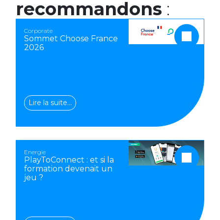
recommandons
:
Corporate
Sommet Choose France
2026
Lire la suite…
Energie
PlayToConnect : et si la
formation devenait un
jeu ?