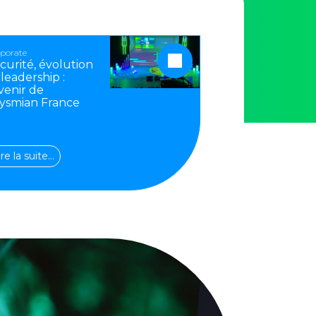
porate
curité, évolution
 leadership :
avenir de
ysmian France
ire la suite…