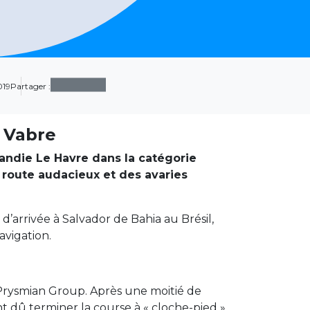
019
Partager :
s Vabre
ndie Le Havre dans la catégorie
route audacieux et des avaries
d’arrivée à Salvador de Bahia au Brésil,
avigation.
 Prysmian Group. Après une moitié de
dû terminer la course à « cloche-pied »