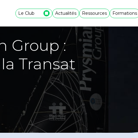
Le Club
Actualités
Ressources
Formations
n Group :
 la Transat