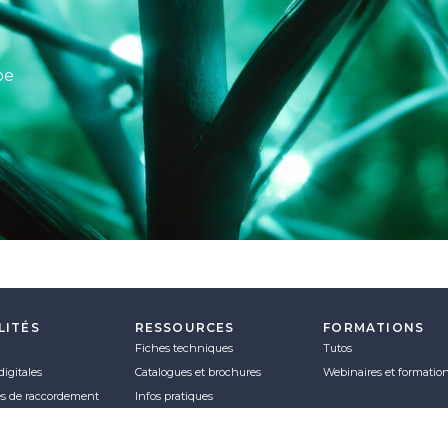
pe
LITÉS
RESSOURCES
FORMATIONS
Fiches techniques
Tutos
digitales
Catalogues et brochures
Webinaires et formatio
es de raccordement
Infos pratiques