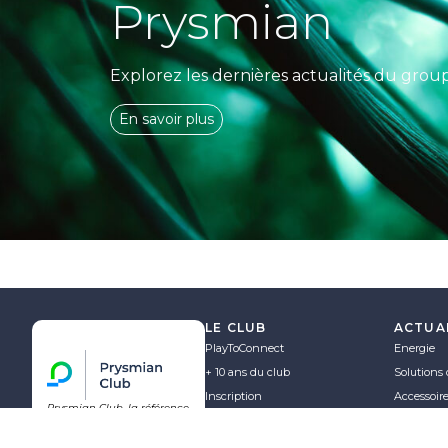
Prysmian
Explorez les dernières actualités du grou
En savoir plus
LE CLUB
ACTUA
PlayToConnect
Energie
+ 10 ans du club
Solutions 
Inscription
Accessoir
Prysmian Club, la référence
Nous contacter
Corporate
des électriciens et des
professionnels des