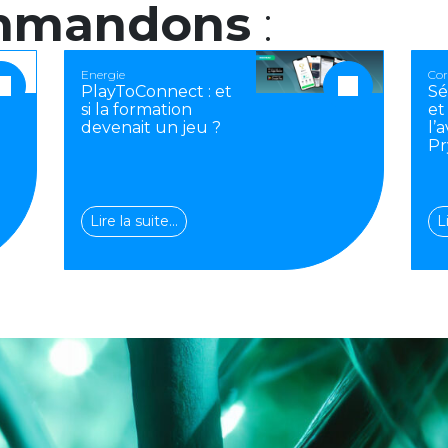
mmandons
:
Energie
Cor
PlayToConnect : et
Sé
si la formation
et
devenait un jeu ?
l’
Pr
Lire la suite…
L