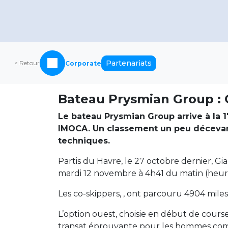
Partenariats
< Retour
Corporate
Bateau Prysmian Group : C
Le bateau Prysmian Group arrive à la 1
IMOCA. Un classement un peu décevant
techniques.
Partis du Havre, le 27 octobre dernier, Gi
mardi 12 novembre à 4h41 du matin (heure 
Les co-skippers, , ont parcouru 4904 mil
L’option ouest, choisie en début de cour
transat éprouvante pour les hommes comm