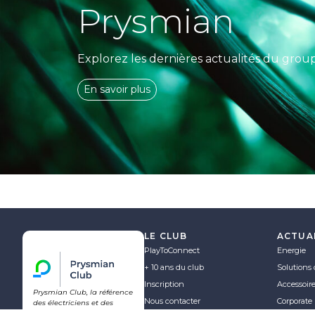
Prysmian
Explorez les dernières actualités du grou
En savoir plus
LE CLUB
ACTUA
PlayToConnect
Energie
+ 10 ans du club
Solutions 
Inscription
Accessoir
Prysmian Club, la référence
Nous contacter
Corporate
des électriciens et des
professionnels des