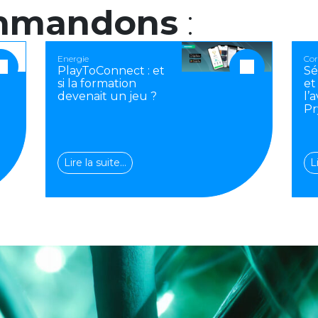
mmandons
:
Energie
Cor
PlayToConnect : et
Sé
si la formation
et
devenait un jeu ?
l’
Pr
Lire la suite…
L