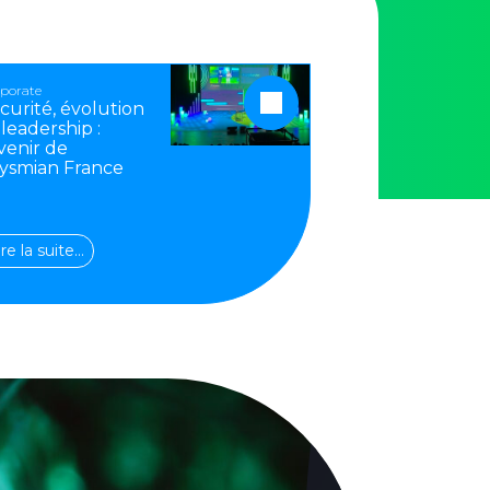
porate
curité, évolution
 leadership :
avenir de
ysmian France
ire la suite…