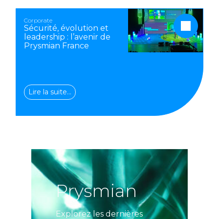
Corporate
Sécurité, évolution et
leadership : l’avenir de
Prysmian France
Lire la suite…
Prysmian
Explorez les dernières