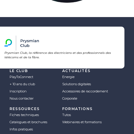
Prysmian Club, la référence des électriciens et des professionnels des
télécoms et de la fibre.
LE CLUB
ACTUALITÉS
PlayToConnect
Energie
+ 10 ans du club
Solutions digitales
Inscription
Accessoires de raccordement
Nous contacter
Corporate
RESSOURCES
FORMATIONS
Fiches techniques
Tutos
Catalogues et brochures
Webinaires et formations
Infos pratiques