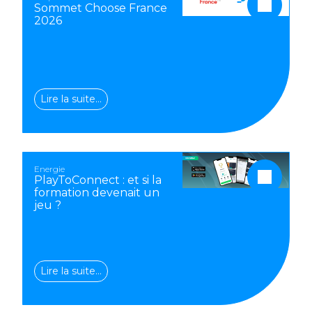
Sommet Choose France
2026
Lire la suite…
Energie
PlayToConnect : et si la
formation devenait un
jeu ?
Lire la suite…