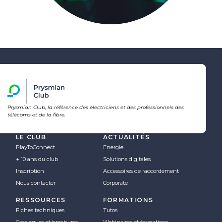
Prysmian Club, la référence des électriciens et des professionnels des
télécoms et de la fibre.
LE CLUB
ACTUALITÉS
PlayToConnect
Energie
+ 10 ans du club
Solutions digitales
Inscription
Accessoires de raccordement
Nous contacter
Corporate
RESSOURCES
FORMATIONS
Fiches techniques
Tutos