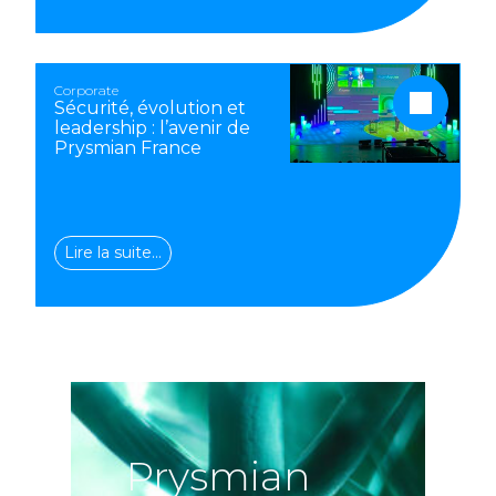
Corporate
Sécurité, évolution et
leadership : l’avenir de
Prysmian France
Lire la suite…
Prysmian