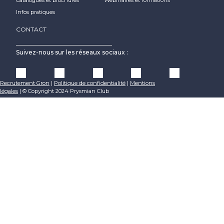
Catalogues et brochures
Webinaires et formations
Infos pratiques
CONTACT
Suivez-nous sur les réseaux sociaux :
Recrutement Gron
|
Politique de confidentialité
|
Mentions
légales
|
© Copyright 2024 Prysmian Club