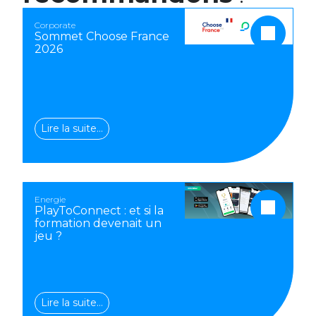
Corporate
Sommet Choose France
2026
Lire la suite…
Energie
PlayToConnect : et si la
formation devenait un
jeu ?
Lire la suite…