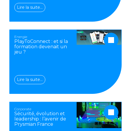
Lire la suite…
Energie
PlayToConnect : et si la
formation devenait un
jeu ?
Lire la suite…
Corporate
Sécurité, évolution et
leadership : l’avenir de
Prysmian France