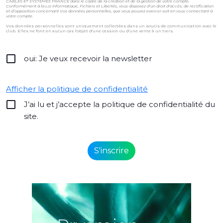
CÂBLES ET SYSTÈMES FRANCE dans le cadre de la création et de la gestion de votre compte.
Conformément à la Loi Informatique, Fichiers et Libertés, vous disposez d'un droit d'accès, de rectification
et d’opposition concernant Vos données personnelles, que vous pouvez exercer soit en vous connectant à
votre compte.
Vos données personnelles sont uniquement collectées dans un soucis de communication avec le
club. Elles ne font en aucun cas l'objet d'une cession ou d'une vente à un tiers.
oui: Je veux recevoir la newsletter
Afficher la politique de confidentialité
J’ai lu et j’accepte la politique de confidentialité du
site.
Alternative: