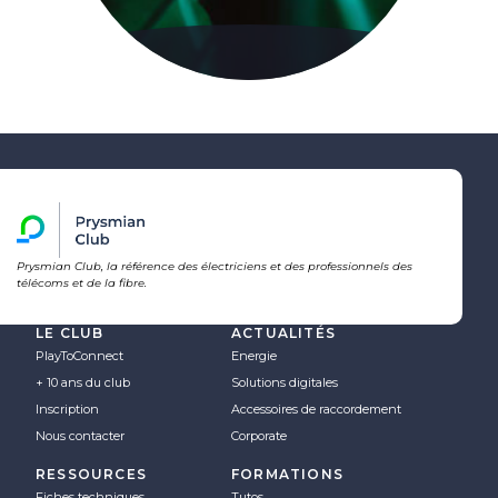
Prysmian Club, la référence des électriciens et des professionnels des
télécoms et de la fibre.
LE CLUB
ACTUALITÉS
PlayToConnect
Energie
+ 10 ans du club
Solutions digitales
Inscription
Accessoires de raccordement
Nous contacter
Corporate
RESSOURCES
FORMATIONS
Fiches techniques
Tutos