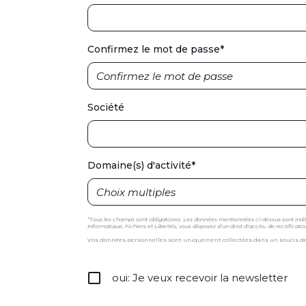
Confirmez le mot de passe
*
Société
Domaine(s) d'activité
*
*Tous les champs sont obligatoires. Les données mentionnées ci-dessus sont i
Informatique, Fichiers et Libertés, vous disposez d'un droit d'accès, de rectific
Vos données personnelles sont uniquement collectées dans un soucis de co
oui: Je veux recevoir la newsletter