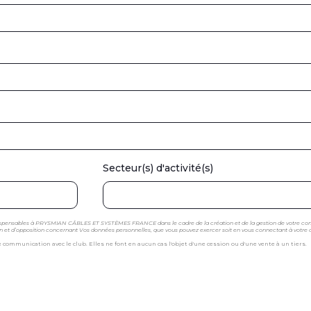
Secteur(s) d'activité(s)
ndispensables à PRYSMIAN CÂBLES ET SYSTÈMES FRANCE dans le cadre de la création et de la gestion de votre co
ation et d’opposition concernant Vos données personnelles, que vous pouvez exercer soit en vous connectant à votre
mmunication avec le club. Elles ne font en aucun cas l'objet d'une cession ou d'une vente à un tiers.