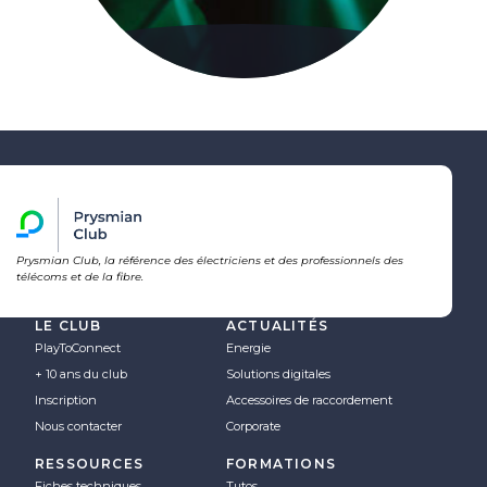
Prysmian Club, la référence des électriciens et des professionnels des
télécoms et de la fibre.
LE CLUB
ACTUALITÉS
PlayToConnect
Energie
+ 10 ans du club
Solutions digitales
Inscription
Accessoires de raccordement
Nous contacter
Corporate
RESSOURCES
FORMATIONS
Fiches techniques
Tutos