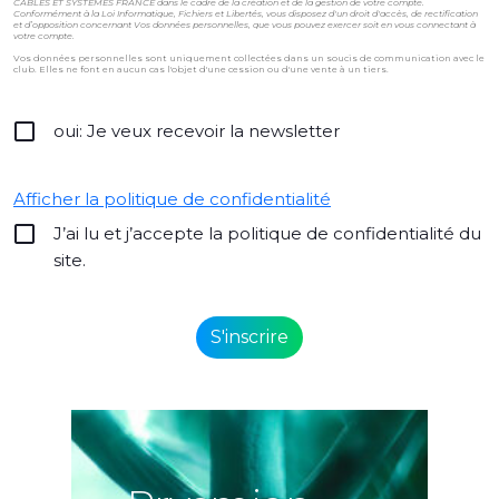
CÂBLES ET SYSTÈMES FRANCE dans le cadre de la création et de la gestion de votre compte.
Conformément à la Loi Informatique, Fichiers et Libertés, vous disposez d'un droit d'accès, de rectification
et d’opposition concernant Vos données personnelles, que vous pouvez exercer soit en vous connectant à
votre compte.
Vos données personnelles sont uniquement collectées dans un soucis de communication avec le
club. Elles ne font en aucun cas l'objet d'une cession ou d'une vente à un tiers.
oui: Je veux recevoir la newsletter
Afficher la politique de confidentialité
J’ai lu et j’accepte la politique de confidentialité du
site.
Alternative: