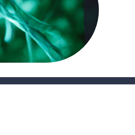
CONTACT
ns
Suivez-nous sur les réseaux sociaux :
dentialité
|
Mentions légales
|
© Copyright 2024 Prysmian Club