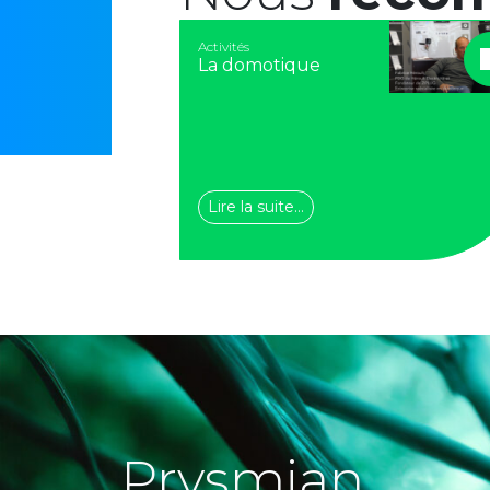
Activités
La domotique
Lire la suite…
Prysmian