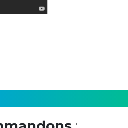
mmandons
: