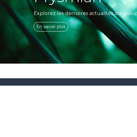
Explorez les dernières actualités du grou
En savoir plus
LE CLUB
ACTUA
PlayToConnect
Energie
+ 10 ans du club
Solutions 
Inscription
Accessoir
Prysmian Club, la référence
Nous contacter
Corporate
des électriciens et des
professionnels des
télécoms et de la fibre.