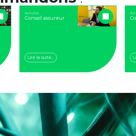
Activités
Act
Conseil assureur
Co
Lire la suite…
L