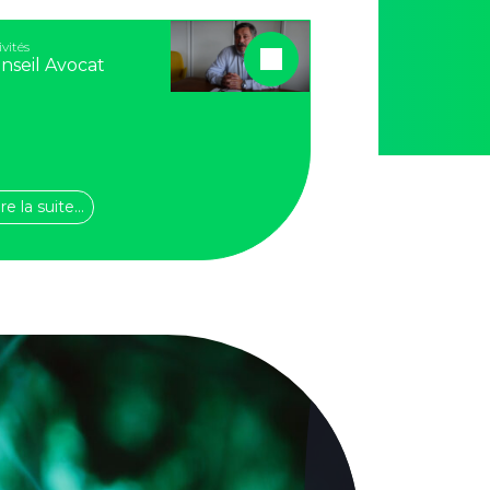
ivités
nseil Avocat
ire la suite…