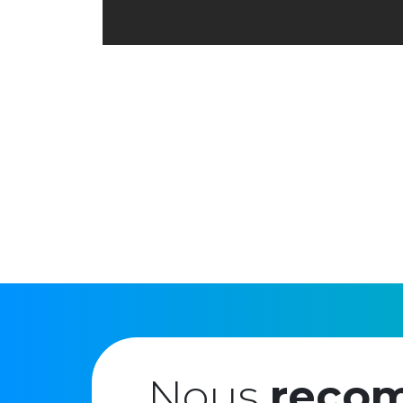
Nous
reco