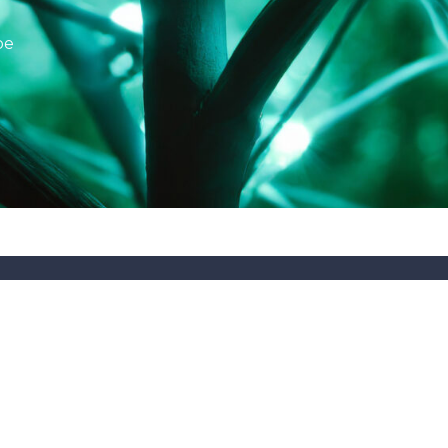
pe
LITÉS
RESSOURCES
FORMATIONS
Fiches techniques
Tutos
digitales
Catalogues et brochures
Webinaires et formatio
es de raccordement
Infos pratiques
Recrutement Gron
|
Politique de confi