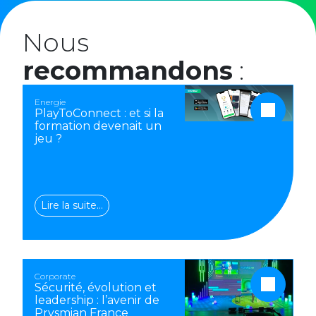
Nous
recommandons
:
Energie
PlayToConnect : et si la
formation devenait un
jeu ?
Lire la suite…
Corporate
Sécurité, évolution et
leadership : l’avenir de
Prysmian France