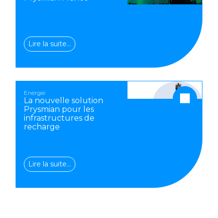
Lire la suite…
Energie
La nouvelle solution
Prysmian pour les
infrastructures de
recharge
Lire la suite…