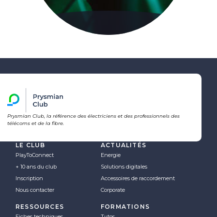
Prysmian Club, la référence des électriciens et des professionnels des
télécoms et de la fibre.
LE CLUB
ACTUALITÉS
PlayToConnect
Energie
+ 10 ans du club
Solutions digitales
Inscription
Accessoires de raccordement
Nous contacter
Corporate
RESSOURCES
FORMATIONS
Fiches techniques
Tutos