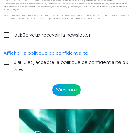
CÂBLES ET SYSTÈMES FRANCE dans le cadre de la création et de la gestion de votre compte.
Conformément à la Loi Informatique, Fichiers et Libertés, vous disposez d'un droit d'accès, de rectification
et d’opposition concernant Vos données personnelles, que vous pouvez exercer soit en vous connectant à
votre compte.
Vos données personnelles sont uniquement collectées dans un soucis de communication avec le
club. Elles ne font en aucun cas l'objet d'une cession ou d'une vente à un tiers.
oui: Je veux recevoir la newsletter
Afficher la politique de confidentialité
J’ai lu et j’accepte la politique de confidentialité du
site.
Alternative: