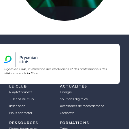
Prysmian Club, la référence des électriciens et des professionnels des
télécoms et de la fibre.
LE CLUB
ACTUALITÉS
PlayToConnect
Energie
+ 10 ans du club
Solutions digitales
Inscription
Accessoires de raccordement
Nous contacter
Corporate
RESSOURCES
FORMATIONS
Fiches techniques
Tutos