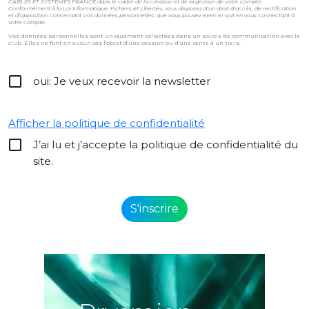
CÂBLES ET SYSTÈMES FRANCE dans le cadre de la création et de la gestion de votre compte.
Conformément à la Loi Informatique, Fichiers et Libertés, vous disposez d'un droit d'accès, de rectification
et d’opposition concernant Vos données personnelles, que vous pouvez exercer soit en vous connectant à
votre compte.
Vos données personnelles sont uniquement collectées dans un soucis de communication avec le
club. Elles ne font en aucun cas l'objet d'une cession ou d'une vente à un tiers.
oui: Je veux recevoir la newsletter
Afficher la politique de confidentialité
J’ai lu et j’accepte la politique de confidentialité du
site.
Alternative: