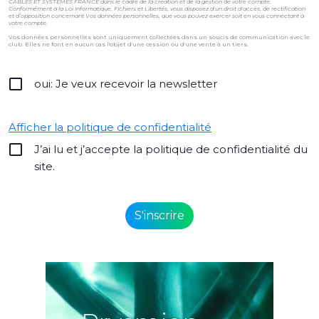
CÂBLES ET SYSTÈMES FRANCE dans le cadre de la création et de la gestion de votre compte.
Conformément à la Loi Informatique, Fichiers et Libertés, vous disposez d'un droit d'accès, de rectification
et d’opposition concernant Vos données personnelles, que vous pouvez exercer soit en vous connectant à
votre compte.
Vos données personnelles sont uniquement collectées dans un soucis de communication avec le
club. Elles ne font en aucun cas l'objet d'une cession ou d'une vente à un tiers.
oui: Je veux recevoir la newsletter
Afficher la politique de confidentialité
J’ai lu et j’accepte la politique de confidentialité du
site.
Alternative: