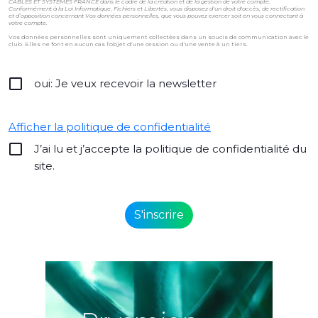
CÂBLES ET SYSTÈMES FRANCE dans le cadre de la création et de la gestion de votre compte.
Conformément à la Loi Informatique, Fichiers et Libertés, vous disposez d'un droit d'accès, de rectification
et d’opposition concernant Vos données personnelles, que vous pouvez exercer soit en vous connectant à
votre compte.
Vos données personnelles sont uniquement collectées dans un soucis de communication avec le
club. Elles ne font en aucun cas l'objet d'une cession ou d'une vente à un tiers.
oui: Je veux recevoir la newsletter
Afficher la politique de confidentialité
J’ai lu et j’accepte la politique de confidentialité du
site.
Alternative: