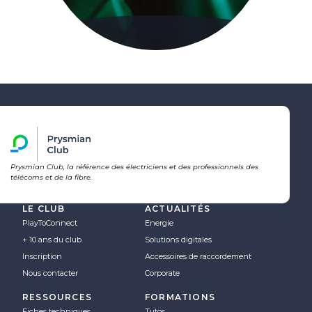
Prysmian Club, la référence des électriciens et des professionnels des
télécoms et de la fibre.
LE CLUB
ACTUALITÉS
PlayToConnect
Energie
+ 10 ans du club
Solutions digitales
Inscription
Accessoires de raccordement
Nous contacter
Corporate
RESSOURCES
FORMATIONS
Fiches techniques
Tutos