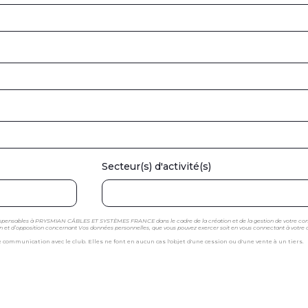
Secteur(s) d'activité(s)
ndispensables à PRYSMIAN CÂBLES ET SYSTÈMES FRANCE dans le cadre de la création et de la gestion de votre co
ation et d’opposition concernant Vos données personnelles, que vous pouvez exercer soit en vous connectant à votre
mmunication avec le club. Elles ne font en aucun cas l'objet d'une cession ou d'une vente à un tiers.