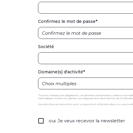
Confirmez le mot de passe
*
Société
Domaine(s) d'activité
*
*Tous les champs sont obligatoires. Les données mentionnées ci-dessus sont i
Informatique, Fichiers et Libertés, vous disposez d'un droit d'accès, de rectific
Vos données personnelles sont uniquement collectées dans un soucis de co
oui: Je veux recevoir la newsletter