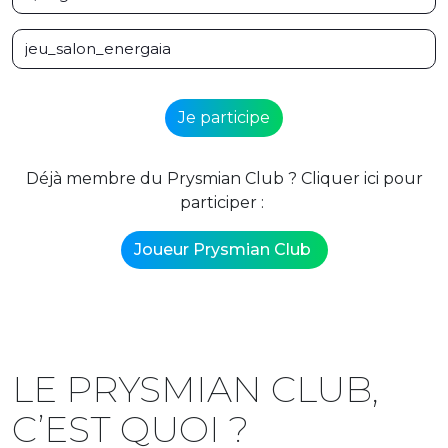
A
lt
Déjà membre du Prysmian Club ? Cliquer ici pour
e
participer :
r
n
Joueur Prysmian Club
a
ti
v
e
:
LE PRYSMIAN CLUB,
C’EST QUOI ?